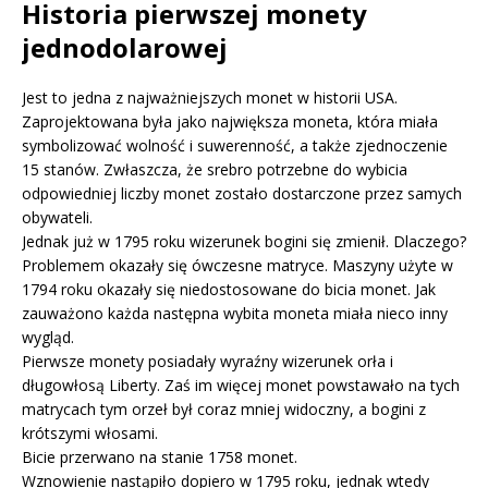
Historia pierwszej monety
jednodolarowej
Jest to jedna z najważniejszych monet w historii USA.
Zaprojektowana była jako największa moneta, która miała
symbolizować wolność i suwerenność, a także zjednoczenie
15 stanów. Zwłaszcza, że srebro potrzebne do wybicia
odpowiedniej liczby monet zostało dostarczone przez samych
obywateli.
Jednak już w 1795 roku wizerunek bogini się zmienił. Dlaczego?
Problemem okazały się ówczesne matryce. Maszyny użyte w
1794 roku okazały się niedostosowane do bicia monet. Jak
zauważono każda następna wybita moneta miała nieco inny
wygląd.
Pierwsze monety posiadały wyraźny wizerunek orła i
długowłosą Liberty. Zaś im więcej monet powstawało na tych
matrycach tym orzeł był coraz mniej widoczny, a bogini z
krótszymi włosami.
Bicie przerwano na stanie 1758 monet.
Wznowienie nastąpiło dopiero w 1795 roku, jednak wtedy