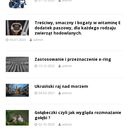
07-12-2023
admin
Treściwy, smaczny i bogaty w witaminę E
dodatek paszowy, dla każdego rodzaju
zwierząt hodowlanych.
06-01-2023
admin
Zastosowanie i przeznaczenie x-ring
15-12-2022
admin
Ukraiński raj nad morzem
04-03-2021
admin
Gołąbeczki czyli jak wygląda rozmnażanie
gołębi ?
02-10-2020
admin