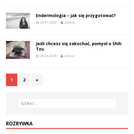
Endermologia – jak się przygotować?
26-01-2020
admin
Jeśli chcesz się zakochać, pomysł o Shih
Tzu
28-06-2018
admin
1
2
»
ROZRYWKA