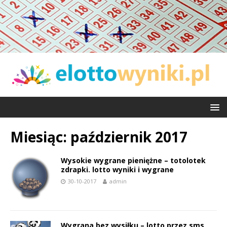
Miesiąc:
październik 2017
Wysokie wygrane pieniężne – totolotek
zdrapki. lotto wyniki i wygrane
30-10-2017
admin
Wygrana bez wysiłku – lotto przez sms,