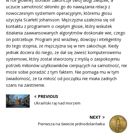
w roli głównej. Bohater zakończył swój długi związek, a
uczucie samotność skłoniło go do nawiązania relacji z
nowoczesnym systemem operacyjnym, któremu głosu
użyczyła Scarlett Johansson. Mężczyzna uzależnia się od
kontaktu z programem o ciepłym głosie, który wskutek
działania zaawansowanych algorytmów doskonale wie, czego
on potrzebuje. Program jest wrażliwy, dowcipy i inteligentny
do tego stopnia, że mężczyzna się w nim zakochuje. Kiedy
jednak dociera do niego, że dał się zwieść komputerowemu
systemowi, który został stworzony z myślą o zaspokojeniu
potrzeb milionów użytkowników cierpiących na samotność, nie
może sobie poradzić z tym faktem. Nie pomaga mu w tym
świadomość, że ta miłość od początku nie miała żadnych
szans na zaistnienie.
PREVIOUS
Ukraiński raj nad morzem
NEXT
Pierwsza na świecie jednodolarówka