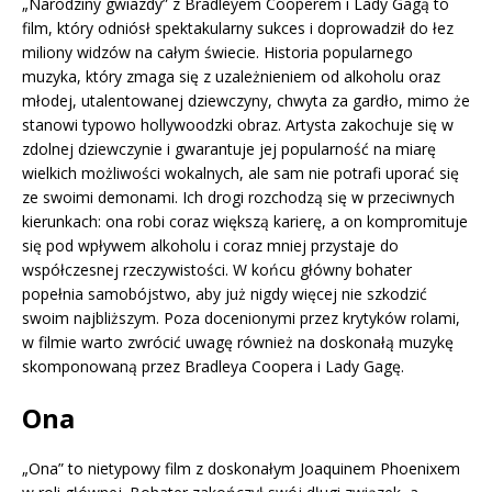
„Narodziny gwiazdy” z Bradleyem Cooperem i Lady Gagą to
film, który odniósł spektakularny sukces i doprowadził do łez
miliony widzów na całym świecie. Historia popularnego
muzyka, który zmaga się z uzależnieniem od alkoholu oraz
młodej, utalentowanej dziewczyny, chwyta za gardło, mimo że
stanowi typowo hollywoodzki obraz. Artysta zakochuje się w
zdolnej dziewczynie i gwarantuje jej popularność na miarę
wielkich możliwości wokalnych, ale sam nie potrafi uporać się
ze swoimi demonami. Ich drogi rozchodzą się w przeciwnych
kierunkach: ona robi coraz większą karierę, a on kompromituje
się pod wpływem alkoholu i coraz mniej przystaje do
współczesnej rzeczywistości. W końcu główny bohater
popełnia samobójstwo, aby już nigdy więcej nie szkodzić
swoim najbliższym. Poza docenionymi przez krytyków rolami,
w filmie warto zwrócić uwagę również na doskonałą muzykę
skomponowaną przez Bradleya Coopera i Lady Gagę.
Ona
„Ona” to nietypowy film z doskonałym Joaquinem Phoenixem