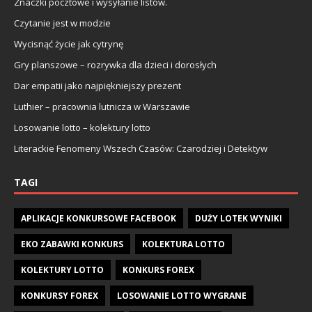
Znaczki pocztowe i wysyłanie listów.
Czytanie jest w modzie
Wycisnąć życie jak cytrynę
Gry planszowe – rozrywka dla dzieci i dorosłych
Dar empatii jako najpiękniejszy prezent
Luthier – pracownia lutnicza w Warszawie
Losowanie lotto – kolektury lotto
Literackie Fenomeny Wszech Czasów: Czarodziej i Detektyw
TAGI
APLIKACJE KONKURSOWE FACEBOOK
DUŻY LOTEK WYNIKI
EKO ZABAWKI KONKURS
KOLEKTURA LOTTO
KOLEKTURY LOTTO
KONKURS FOREX
KONKURSY FOREX
LOSOWANIE LOTTO WYGRANE