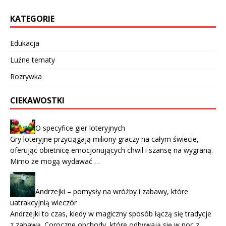
KATEGORIE
Edukacja
Luźne tematy
Rozrywka
CIEKAWOSTKI
O specyfice gier loteryjnych
Gry loteryjne przyciągają miliony graczy na całym świecie,
oferując obietnicę emocjonujących chwil i szansę na wygraną.
Mimo że mogą wydawać …
Andrzejki – pomysły na wróżby i zabawy, które
uatrakcyjnią wieczór
Andrzejki to czas, kiedy w magiczny sposób łączą się tradycje
z zabawą. Coroczne obchody, które odbywają się w noc z …